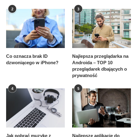
2
3
Co oznacza brak ID
Najlepsza przeglądarka na
dzwoniącego w iPhone?
Androida – TOP 10
przeglądarek dbających o
prywatność
4
5
Jak pobrać muzykę z
Najlepsze aplikacje do